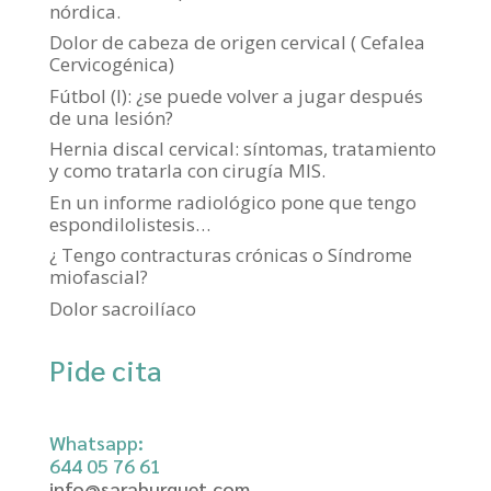
nórdica.
Dolor de cabeza de origen cervical ( Cefalea
Cervicogénica)
Fútbol (I): ¿se puede volver a jugar después
de una lesión?
Hernia discal cervical: síntomas, tratamiento
y como tratarla con cirugía MIS.
En un informe radiológico pone que tengo
espondilolistesis…
¿ Tengo contracturas crónicas o Síndrome
miofascial?
Dolor sacroilíaco
Pide cita
Whatsapp:
644 05 76 61‬
info@saraburguet.com